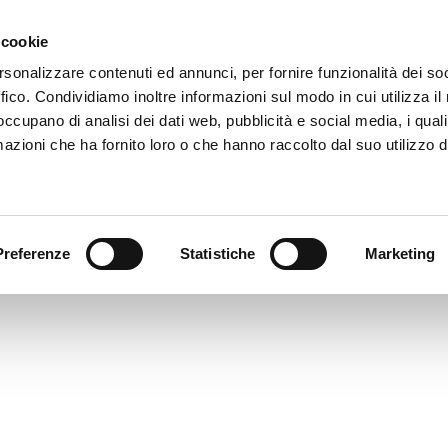
 cookie
rsonalizzare contenuti ed annunci, per fornire funzionalità dei so
._EICMA+110-LOGO_SCALA3
ffico. Condividiamo inoltre informazioni sul modo in cui utilizza il 
imensione: 4.00 KB
 occupano di analisi dei dati web, pubblicità e social media, i qual
reata: 19-03-2024
azioni che ha fornito loro o che hanno raccolto dal suo utilizzo d
ggiornato: 19-03-2024
Preferenze
Statistiche
Marketing