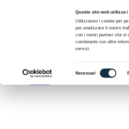
EICMA
Questo sito web utilizza i
Esposizione internazionale delle due ruote
Utilizziamo i cookie per pe
per analizzare il nostro tra
D
con i nostri partner che si
C
combinarle con altre inform
A
servizi.
DOWNLOAD
ANTEPRIMA
Selezione
Necessari
del
EICMA utilizza
WordPress
consenso