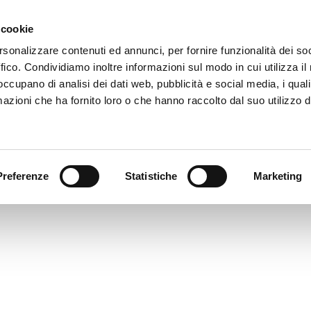
 cookie
rsonalizzare contenuti ed annunci, per fornire funzionalità dei so
77I4158
ffico. Condividiamo inoltre informazioni sul modo in cui utilizza il 
imensione: 2.11 MB
 occupano di analisi dei dati web, pubblicità e social media, i qual
reata: 11-11-2023
azioni che ha fornito loro o che hanno raccolto dal suo utilizzo d
ggiornato: 11-11-2023
Preferenze
Statistiche
Marketing