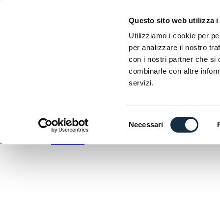
EICMA
Questo sito web utilizza i
Esposizione internazionale delle due ruote
Utilizziamo i cookie per pe
A
per analizzare il nostro tra
D
con i nostri partner che si
C
combinarle con altre inform
A
servizi.
DOWNLOAD
ANTEPRIMA
Selezione
Necessari
del
EICMA utilizza
WordPress
consenso