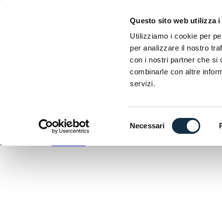
EICMA
Questo sito web utilizza i
Esposizione internazionale delle due ruote
Utilizziamo i cookie per pe
A
per analizzare il nostro tra
D
con i nostri partner che si
C
combinarle con altre inform
A
servizi.
DOWNLOAD
ANTEPRIMA
Selezione
Necessari
del
EICMA utilizza
WordPress
consenso