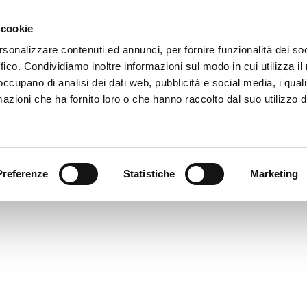
 cookie
rsonalizzare contenuti ed annunci, per fornire funzionalità dei so
77I4278
ffico. Condividiamo inoltre informazioni sul modo in cui utilizza il 
imensione: 2.47 MB
 occupano di analisi dei dati web, pubblicità e social media, i qual
reata: 10-11-2023
azioni che ha fornito loro o che hanno raccolto dal suo utilizzo d
ggiornato: 10-11-2023
Preferenze
Statistiche
Marketing