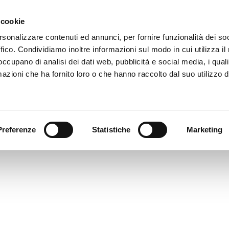
 cookie
rsonalizzare contenuti ed annunci, per fornire funzionalità dei so
AC1_3303
ffico. Condividiamo inoltre informazioni sul modo in cui utilizza il 
imensione: 1.67 MB
 occupano di analisi dei dati web, pubblicità e social media, i qual
reata: 29-04-2024
azioni che ha fornito loro o che hanno raccolto dal suo utilizzo d
ggiornato: 29-04-2024
Preferenze
Statistiche
Marketing