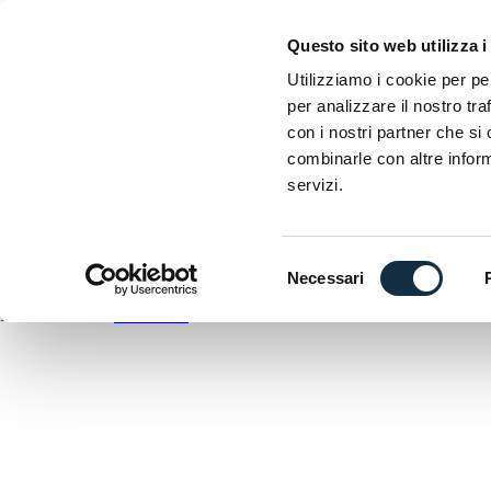
EICMA
Questo sito web utilizza i
Esposizione internazionale delle due ruote
Utilizziamo i cookie per pe
per analizzare il nostro tra
D
con i nostri partner che si
C
combinarle con altre inform
A
servizi.
DOWNLOAD
ANTEPRIMA
Selezione
Necessari
del
EICMA utilizza
WordPress
consenso