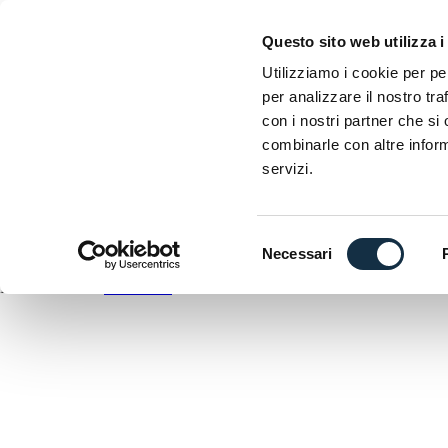
EICMA
Questo sito web utilizza i
Esposizione internazionale delle due ruote
Utilizziamo i cookie per pe
A
per analizzare il nostro tra
D
con i nostri partner che si
C
combinarle con altre inform
A
servizi.
DOWNLOAD
ANTEPRIMA
Selezione
Necessari
del
EICMA utilizza
WordPress
consenso