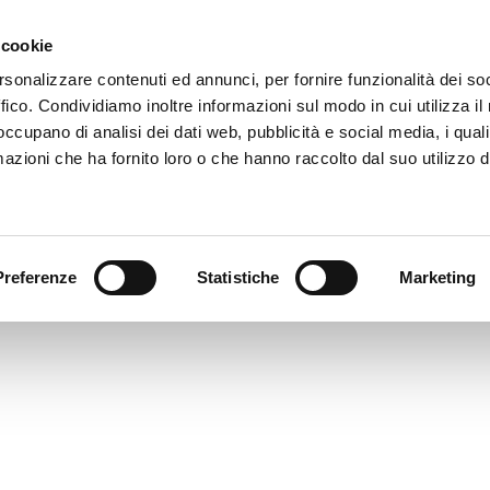
 cookie
rsonalizzare contenuti ed annunci, per fornire funzionalità dei so
PRILIA-87
ffico. Condividiamo inoltre informazioni sul modo in cui utilizza il 
imensione: 599.38 KB
 occupano di analisi dei dati web, pubblicità e social media, i qual
reata: 10-08-2023
azioni che ha fornito loro o che hanno raccolto dal suo utilizzo d
ggiornato: 10-08-2023
Preferenze
Statistiche
Marketing