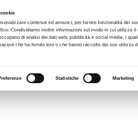
 cookie
rsonalizzare contenuti ed annunci, per fornire funzionalità dei so
BV9_2750_PS
ffico. Condividiamo inoltre informazioni sul modo in cui utilizza il 
imensione: 1.19 MB
 occupano di analisi dei dati web, pubblicità e social media, i qual
reata: 29-04-2024
azioni che ha fornito loro o che hanno raccolto dal suo utilizzo d
ggiornato: 29-04-2024
Preferenze
Statistiche
Marketing