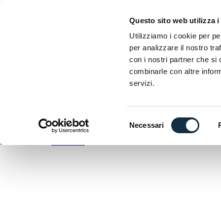
EICMA
Questo sito web utilizza i
Esposizione internazionale delle due ruote
Utilizziamo i cookie per pe
per analizzare il nostro tra
D
con i nostri partner che si
C
combinarle con altre inform
A
servizi.
DOWNLOAD
ANTEPRIMA
Selezione
Necessari
del
EICMA utilizza
WordPress
consenso