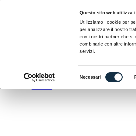
EICMA
Questo sito web utilizza i
Esposizione internazionale delle due ruote
Utilizziamo i cookie per pe
per analizzare il nostro tra
D
con i nostri partner che si
C
combinarle con altre inform
A
servizi.
DOWNLOAD
ANTEPRIMA
Selezione
Necessari
del
EICMA utilizza
WordPress
consenso