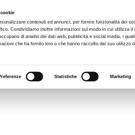
 cookie
rsonalizzare contenuti ed annunci, per fornire funzionalità dei so
GMR64043
ffico. Condividiamo inoltre informazioni sul modo in cui utilizza il 
imensione: 1.41 MB
 occupano di analisi dei dati web, pubblicità e social media, i qual
reata: 09-11-2023
azioni che ha fornito loro o che hanno raccolto dal suo utilizzo d
ggiornato: 09-11-2023
Preferenze
Statistiche
Marketing