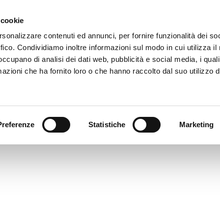
 cookie
rsonalizzare contenuti ed annunci, per fornire funzionalità dei so
GMR67239
ffico. Condividiamo inoltre informazioni sul modo in cui utilizza il 
imensione: 2.10 MB
 occupano di analisi dei dati web, pubblicità e social media, i qual
reata: 12-11-2023
azioni che ha fornito loro o che hanno raccolto dal suo utilizzo d
ggiornato: 12-11-2023
Preferenze
Statistiche
Marketing