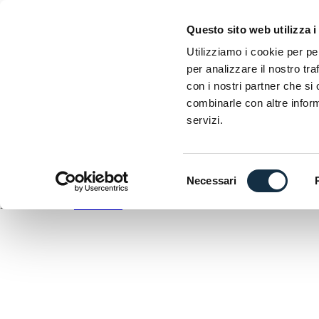
EICMA
Questo sito web utilizza i
Esposizione internazionale delle due ruote
Utilizziamo i cookie per pe
per analizzare il nostro tra
D
con i nostri partner che si
C
combinarle con altre inform
A
servizi.
DOWNLOAD
ANTEPRIMA
Selezione
Necessari
del
EICMA utilizza
WordPress
consenso