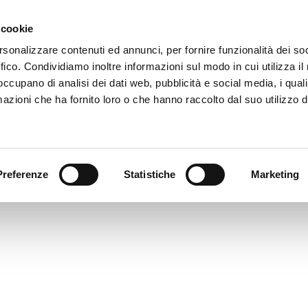
 cookie
rsonalizzare contenuti ed annunci, per fornire funzionalità dei so
INAUGURAZIONE - 13
ffico. Condividiamo inoltre informazioni sul modo in cui utilizza il 
imensione: 377.67 KB
 occupano di analisi dei dati web, pubblicità e social media, i qual
reata: 17-08-2023
azioni che ha fornito loro o che hanno raccolto dal suo utilizzo d
ggiornato: 17-08-2023
Preferenze
Statistiche
Marketing