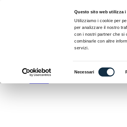
EICMA
Questo sito web utilizza i
Esposizione internazionale delle due ruote
Utilizziamo i cookie per pe
per analizzare il nostro tra
D
con i nostri partner che si
C
combinarle con altre inform
A
servizi.
DOWNLOAD
ANTEPRIMA
Selezione
Necessari
del
EICMA utilizza
WordPress
consenso