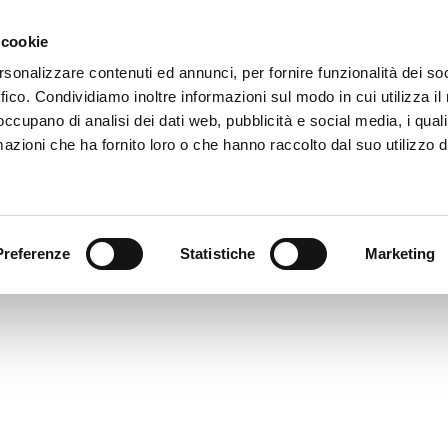
 cookie
rsonalizzare contenuti ed annunci, per fornire funzionalità dei so
PAL_4346
ffico. Condividiamo inoltre informazioni sul modo in cui utilizza il 
imensione: 4.69 MB
 occupano di analisi dei dati web, pubblicità e social media, i qual
reata: 07-11-2023
azioni che ha fornito loro o che hanno raccolto dal suo utilizzo d
ggiornato: 07-11-2023
Preferenze
Statistiche
Marketing