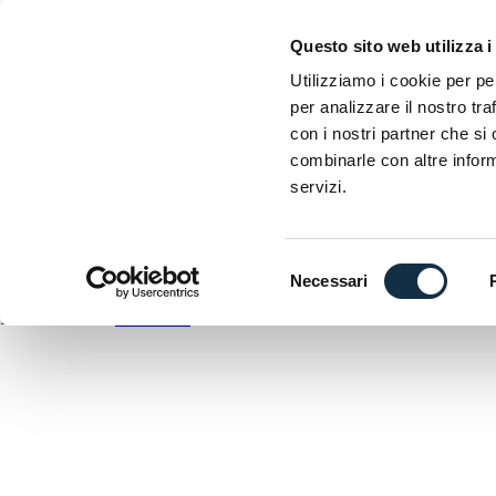
EICMA
Questo sito web utilizza i
Esposizione internazionale delle due ruote
Utilizziamo i cookie per pe
per analizzare il nostro tra
D
con i nostri partner che si
C
combinarle con altre inform
A
servizi.
DOWNLOAD
ANTEPRIMA
Selezione
Necessari
del
EICMA utilizza
WordPress
consenso