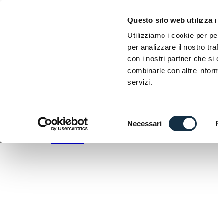
EICMA
Questo sito web utilizza i
Esposizione internazionale delle due ruote
Utilizziamo i cookie per pe
P
per analizzare il nostro tra
D
con i nostri partner che si
C
combinarle con altre inform
A
servizi.
DOWNLOAD
ANTEPRIMA
Selezione
Necessari
del
EICMA utilizza
WordPress
consenso