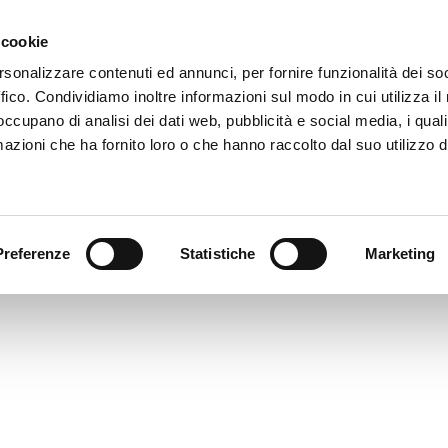
 cookie
rsonalizzare contenuti ed annunci, per fornire funzionalità dei so
EOPLE - 011
ffico. Condividiamo inoltre informazioni sul modo in cui utilizza il 
imensione: 515.50 KB
 occupano di analisi dei dati web, pubblicità e social media, i qual
reata: 17-08-2023
azioni che ha fornito loro o che hanno raccolto dal suo utilizzo d
ggiornato: 17-08-2023
Preferenze
Statistiche
Marketing