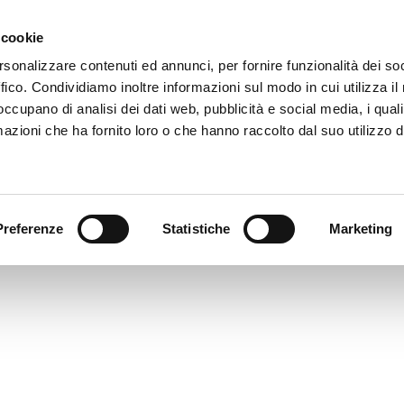
 cookie
rsonalizzare contenuti ed annunci, per fornire funzionalità dei so
KY - 10
ffico. Condividiamo inoltre informazioni sul modo in cui utilizza il 
imensione: 697.16 KB
 occupano di analisi dei dati web, pubblicità e social media, i qual
reata: 10-08-2023
azioni che ha fornito loro o che hanno raccolto dal suo utilizzo d
ggiornato: 10-08-2023
Preferenze
Statistiche
Marketing