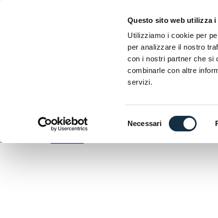
EICMA
Questo sito web utilizza i
Esposizione internazionale delle due ruote
Utilizziamo i cookie per pe
S
per analizzare il nostro tra
D
con i nostri partner che si
C
combinarle con altre inform
A
servizi.
DOWNLOAD
ANTEPRIMA
Selezione
Necessari
del
EICMA utilizza
WordPress
consenso