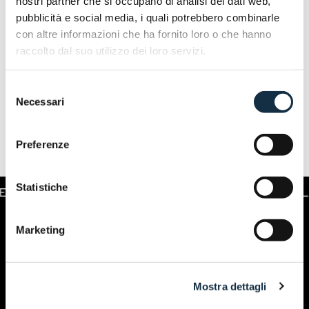
nostri partner che si occupano di analisi dei dati web,
pubblicità e social media, i quali potrebbero combinarle
con altre informazioni che ha fornito loro o che hanno
raccolto dal suo utilizzo dei loro servizi.
Selezione
Necessari
del
consenso
Preferenze
Statistiche
MPA E OPERATORI. | 5-8 NOVEMBRE. MILANO
Marketing
Mostra dettagli