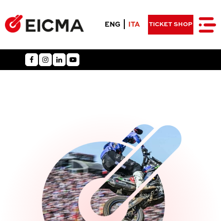
ENG
ITA
TICKET SHOP