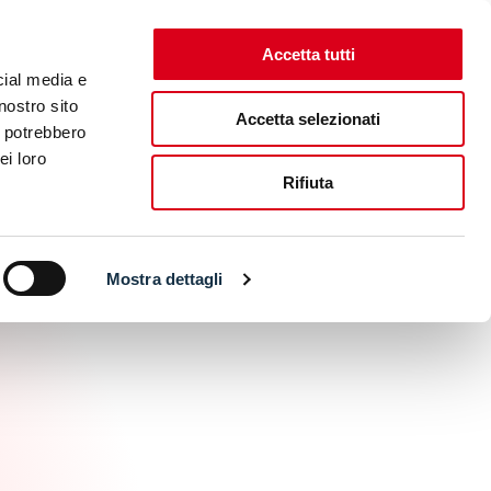
Accetta tutti
CONTATTI
ENG
ITA
TICKET SHOP
cial media e
nostro sito
Accetta selezionati
i potrebbero
ICMA RIDING FEST
EICMA RIDING X FEST
ei loro
Rifiuta
Mostra dettagli