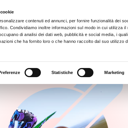
 cookie
ITALITY
FLOORPLAN
GALLERY
CHI SIAMO
rsonalizzare contenuti ed annunci, per fornire funzionalità dei so
ffico. Condividiamo inoltre informazioni sul modo in cui utilizza il 
 occupano di analisi dei dati web, pubblicità e social media, i qual
IVE ARENA
AREE SPECIALI
MEDIA
NEWS
E
azioni che ha fornito loro o che hanno raccolto dal suo utilizzo d
Preferenze
Statistiche
Marketing