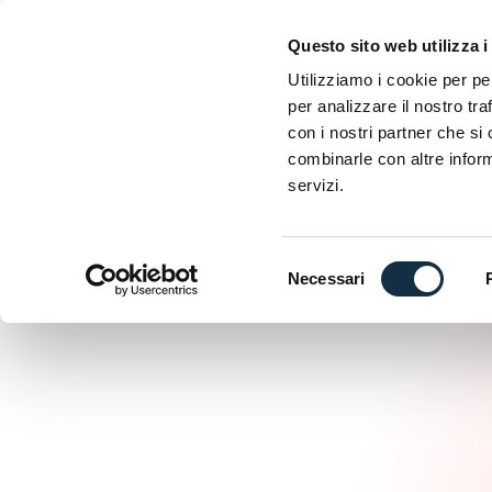
Questo sito web utilizza i
ESPONI
HOSP
Utilizziamo i cookie per pe
per analizzare il nostro tra
con i nostri partner che si
VISITA
LISTA ESPOSITORI 2026
MOTOL
combinarle con altre inform
servizi.
Selezione
Necessari
del
consenso