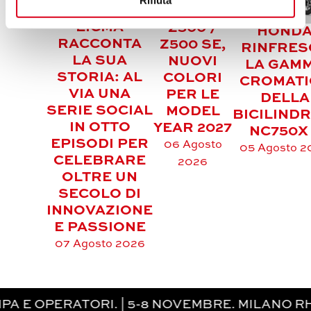
KAWASAKI
EICMA
Z500 /
HOND
RACCONTA
Z500 SE,
RINFRES
LA SUA
NUOVI
LA GAM
STORIA: AL
COLORI
CROMATI
VIA UNA
PER LE
DELLA
SERIE SOCIAL
MODEL
BICILINDR
IN OTTO
YEAR 2027
NC750
EPISODI PER
06 Agosto
05 Agosto 2
CELEBRARE
2026
OLTRE UN
SECOLO DI
INNOVAZIONE
E PASSIONE
07 Agosto 2026
ERATORI. | 5-8 NOVEMBRE. MILANO RHO-FIE