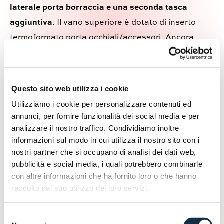
laterale porta borraccia
e una seconda tasca
aggiuntiva
. Il vano superiore è dotato di inserto
termoformato porta occhiali/accessori. Ancora
all’interno è presente uno
scomparto imbottito
dedicato a laptop fino a 16 pollici.
Spallacci
ergonomici e regolabili garantiscono comfort in ogni
Questo sito web utilizza i cookie
condizione di guida mentre la cinghia di
Utilizziamo i cookie per personalizzare contenuti ed
compressione in vita stabilizza il carico. Quanto ai
annunci, per fornire funzionalità dei social media e per
materiali, realizzati secondo la normativa REACH,
analizzare il nostro traffico. Condividiamo inoltre
informazioni sul modo in cui utilizza il nostro sito con i
lo zaino EASY13 è prodotto con Poliestere Ripstop
nostri partner che si occupano di analisi dei dati web,
600D, Poliestere laminato PU e PU riflettente.
pubblicità e social media, i quali potrebbero combinarle
L’esterno è trattato, per offrire un’alta resistenza ai
con altre informazioni che ha fornito loro o che hanno
raggi UV (rif. ISO 4892 – 2).
raccolto dal suo utilizzo dei loro servizi.
GIVI sarà presente a EICMA 2025, Padiglione 7 _
Selezione
Stand A50.