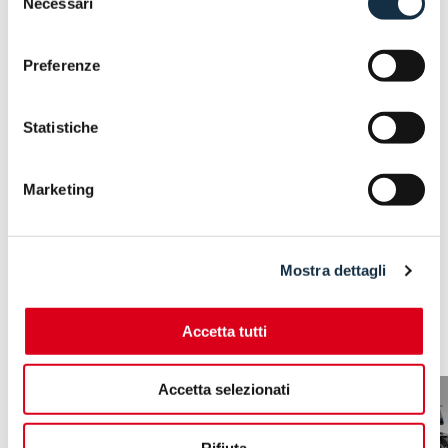
Necessari
del
consenso
Preferenze
Statistiche
Marketing
Mostra dettagli
ARTICOLI CORRELATI
Accetta tutti
Accetta selezionati
Rifiuta