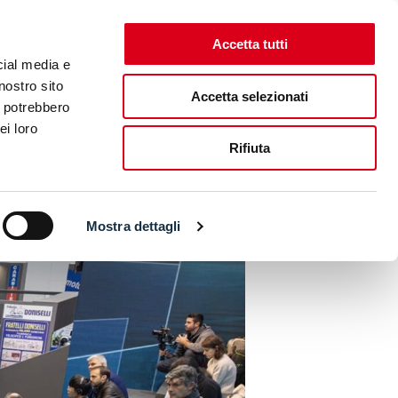
Accetta tutti
CONTATTI
ENG
ITA
TICKET SHOP
cial media e
nostro sito
Accetta selezionati
i potrebbero
ICMA RIDING FEST
EICMA RIDING X FEST
ei loro
Rifiuta
 DEDICATO A QUELLA
Mostra dettagli