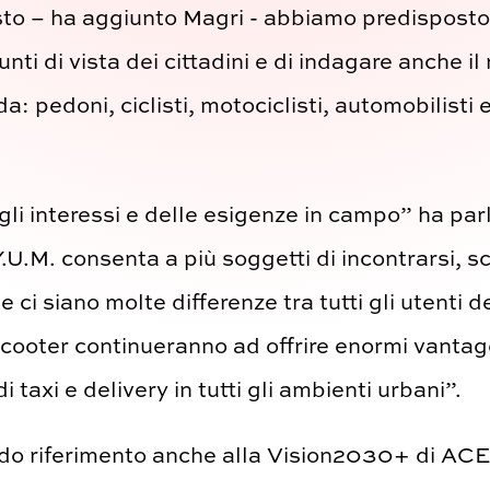
esto – ha aggiunto Magri - abbiamo predispost
punti di vista dei cittadini e di indagare anche i
da: pedoni, ciclisti, motociclisti, automobilisti e
egli interessi e delle esigenze in campo” ha p
.U.M. consenta a più soggetti di incontrarsi, s
 ci siano molte differenze tra tutti gli utenti 
cooter continueranno ad offrire enormi vantaggi
i taxi e delivery in tutti gli ambienti urbani”.
endo riferimento anche alla Vision2030+ di AC