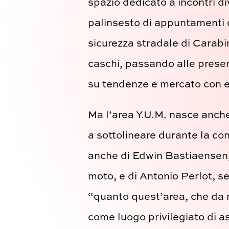
spazio dedicato a incontri di
palinsesto di appuntamenti q
sicurezza stradale di Carabin
caschi, passando alle presen
su tendenze e mercato con es
Ma l’area Y.U.M. nasce anch
a sottolineare durante la con
anche di Edwin Bastiaensen, 
moto, e di Antonio Perlot, s
“quanto quest’area, che da n
come luogo privilegiato di as