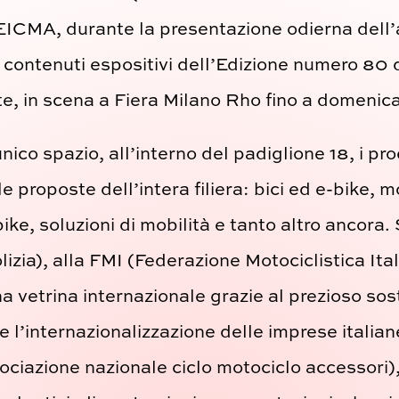
EICMA, durante la presentazione odierna dell’
i contenuti espositivi dell’Edizione numero 80 
te, in scena a Fiera Milano Rho fino a domenic
unico spazio, all’interno del padiglione 18, i pr
le proposte dell’intera filiera: bici ed e-bike, m
ke, soluzioni di mobilità e tanto altro ancora.
lizia), alla FMI (Federazione Motociclistica Ital
na vetrina internazionale grazie al prezioso so
e l’internazionalizzazione delle imprese italia
zione nazionale ciclo motociclo accessori), è