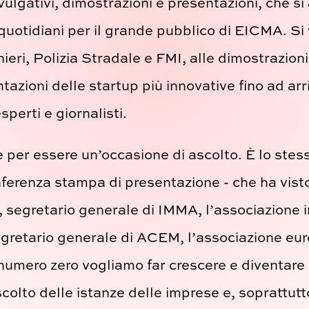
vulgativi, dimostrazioni e presentazioni, che si 
uotidiani per il grande pubblico di EICMA. Si v
ieri, Polizia Stradale e FMI, alle dimostrazioni
tazioni delle startup più innovative fino ad ar
perti e giornalisti.
e per essere un’occasione di ascolto. È lo ste
ferenza stampa di presentazione - che ha visto l
segretario generale di IMMA, l’associazione in
egretario generale di ACEM, l’associazione euro
umero zero vogliamo far crescere e diventare r
colto delle istanze delle imprese e, soprattutto