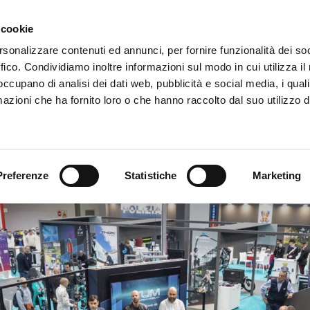
 cookie
ITALITY
FLOORPLAN
GALLERY
CHI SIAMO
rsonalizzare contenuti ed annunci, per fornire funzionalità dei so
ffico. Condividiamo inoltre informazioni sul modo in cui utilizza il 
 occupano di analisi dei dati web, pubblicità e social media, i qual
IVE ARENA
AREE SPECIALI
MEDIA
NEWS
E
azioni che ha fornito loro o che hanno raccolto dal suo utilizzo d
EICMA 2023 UNO SPAZIO INTERAMENTE
Preferenze
Statistiche
Marketing