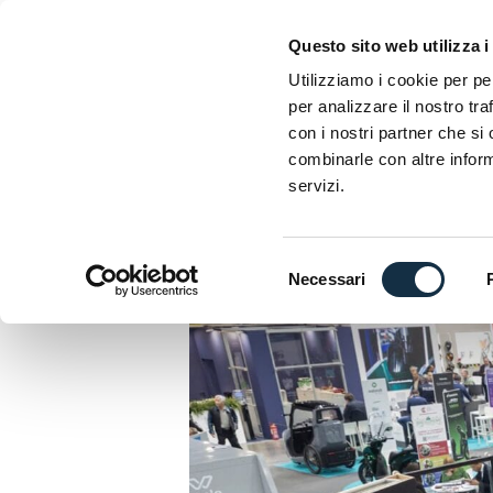
Questo sito web utilizza i
ESPONI
HOSP
Utilizziamo i cookie per pe
per analizzare il nostro tra
con i nostri partner che si
VISITA
LISTA ESPOSITORI 2026
MOTOL
combinarle con altre inform
servizi.
HOME
»
MOBILITÀ, A 
URBANA
Selezione
Necessari
del
consenso