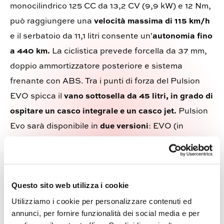
monocilindrico 125 CC da 13,2 CV (9,9 kW) e 12 Nm,
può raggiungere una
velocità massima di 115 km/h
e il serbatoio da 11,1 litri consente un'
autonomia fino
a 440 km.
La ciclistica prevede forcella da 37 mm,
doppio ammortizzatore posteriore e sistema
frenante con ABS. Tra i punti di forza del Pulsion
EVO spicca il
vano sottosella da 45 litri, in grado di
ospitare un casco integrale e un casco jet.
Pulsion
Evo sarà disponibile in
due versioni
: EVO (in
vendita da gennaio 2026) ed EVO Urban (in
vendita nel primo trimestre 2026), modello
equipaggiato con bauletto da 35 litri e parabrezza
Questo sito web utilizza i cookie
alto. Pulsion EVO è offerto con una
garanzia estesa
Utilizziamo i cookie per personalizzare contenuti ed
4 anni o 60.000 km
, valida in tutta Europa, Regno
annunci, per fornire funzionalità dei social media e per
Unito, Norvegia e Svizzera.