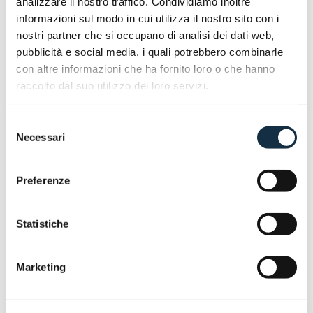
analizzare il nostro traffico. Condividiamo inoltre
Peugeot Motocycles sarà presente a EICMA 2025 |
informazioni sul modo in cui utilizza il nostro sito con i
Padiglione 9 _ Stand Q54
nostri partner che si occupano di analisi dei dati web,
pubblicità e social media, i quali potrebbero combinarle
con altre informazioni che ha fornito loro o che hanno
raccolto dal suo utilizzo dei loro servizi.
Selezione
Necessari
del
consenso
Preferenze
Statistiche
ARTICOLI CORRELATI
Marketing