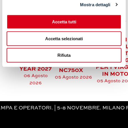
Mostra dettagli
KAWASAKI
Accetta tutti
Z500 /
HONDA
Z500 SE,
RINFRESCA
Accetta selezionati
GUANTI
NUOVI
LA GAMMA
ESTIVI HE
COLORI
CROMATICA
COMFORT
PER LE
Rifiuta
DELLA
TECNOLOG
MODEL
BICILINDRICA
PER I VIA
YEAR 2027
NC750X
IN MOT
06 Agosto
05 Agosto 2026
05 Agosto 2
2026
OPERATORI. | 5-8 NOVEMBRE. MILANO RHO-