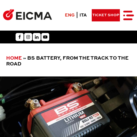
ENG
ITA
TICKET SHOP
HOME
»
BS BATTERY, FROM THE TRACK TO THE
ROAD