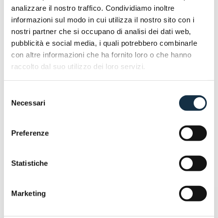
E91.
analizzare il nostro traffico. Condividiamo inoltre
informazioni sul modo in cui utilizza il nostro sito con i
nostri partner che si occupano di analisi dei dati web,
pubblicità e social media, i quali potrebbero combinarle
con altre informazioni che ha fornito loro o che hanno
raccolto dal suo utilizzo dei loro servizi.
Selezione
Necessari
del
consenso
Preferenze
ARTICOLI CORRELATI
Statistiche
Marketing