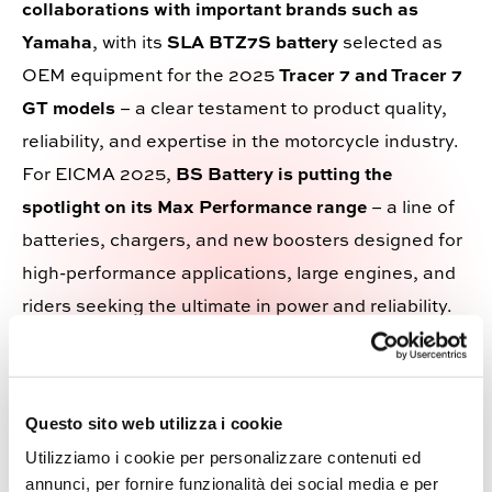
collaborations with important brands such as
Yamaha
, with its
SLA BTZ7S battery
selected as
OEM equipment for the 2025
Tracer 7 and Tracer 7
GT models
– a clear testament to product quality,
reliability, and expertise in the motorcycle industry.
For EICMA 2025,
BS Battery is putting the
spotlight on its Max Performance range
– a line of
batteries, chargers, and new boosters designed for
high-performance applications, large engines, and
riders seeking the ultimate in power and reliability.
This year’s edition will be a true showcase of the
company’s latest innovations, with products that
stand out for their
performance and unique
Questo sito web utilizza i cookie
features.
Utilizziamo i cookie per personalizzare contenuti ed
Discover more @EICMA 2025 | Hall 10 _ Booth
annunci, per fornire funzionalità dei social media e per