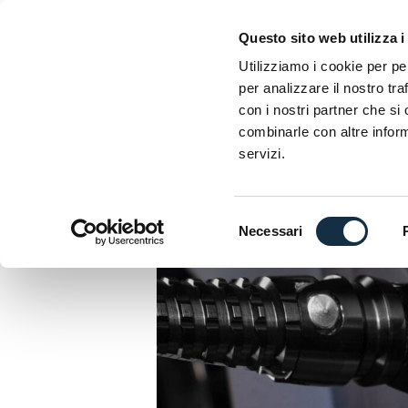
Questo sito web utilizza i
EXHIBITORS
HO
Utilizziamo i cookie per pe
per analizzare il nostro tra
con i nostri partner che si
VISIT
EXHIBITORS LIST 2026
MOTOLIV
combinarle con altre inform
servizi.
HOME
»
GILLES TOOLI
Selezione
Necessari
del
consenso