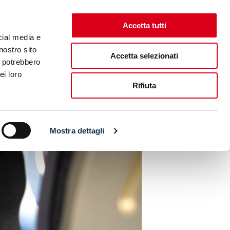
Accetta tutti
CONTACT
ENG
ITA
TICKET SHOP
cial media e
nostro sito
Accetta selezionati
i potrebbero
CMA RIDING FEST
EICMA RIDING X FEST
ei loro
Rifiuta
INNOVATION
Mostra dettagli