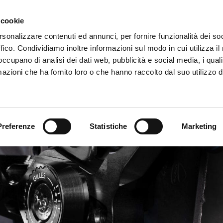
 cookie
SPITALITY
FLOORPLAN
GALLERY
ABOUT US
rsonalizzare contenuti ed annunci, per fornire funzionalità dei so
ffico. Condividiamo inoltre informazioni sul modo in cui utilizza il 
 occupano di analisi dei dati web, pubblicità e social media, i qual
E ARENA
SPECIAL AREAS
MEDIA
NEWS
EI
azioni che ha fornito loro o che hanno raccolto dal suo utilizzo d
NG: PRECISION, PERFORMANCE AND 
Preferenze
Statistiche
Marketing