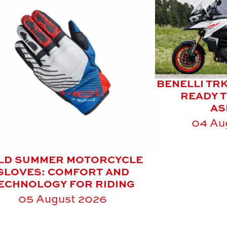
BENELLI TRK
READY T
AS
04 Au
LD SUMMER MOTORCYCLE
GLOVES: COMFORT AND
ECHNOLOGY FOR RIDING
05 August 2026