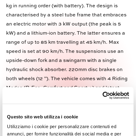
kg in running order (with battery). The design is
characterised by a steel tube frame that embraces
an electric motor with 3 kW output (the peak is 5
kW) and a lithium-ion battery. The latter ensures a
range of up to 85 km travelling at 45 km/h. Max
speed is set at 90 km/h. The suspensions use an
upside-down fork and a swingarm with a single
hydraulic shock absorber. 220mm disc brakes on
both wheels (12 ”). The vehicle comes with 4 Riding
Modes (P, Eco, Comfort and Sport +) and latest-
generation 5.5” TFT dashboard.
Visit Velocifero at EICMA 2022, Hall 22 Booth Q02
Questo sito web utilizza i cookie
Utilizziamo i cookie per personalizzare contenuti ed
annunci, per fornire funzionalità dei social media e per