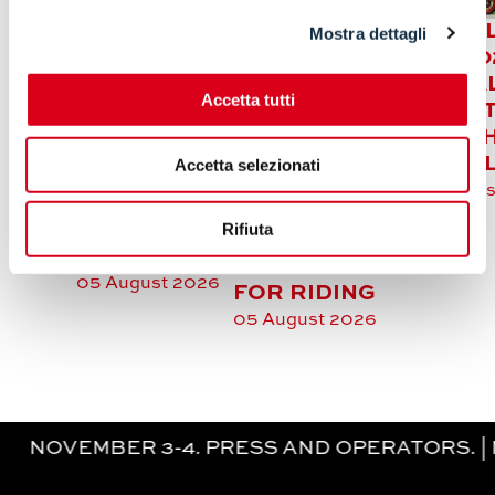
BENELL
Mostra dettagli
HONDA
TRK 90
REFRESHES
STRADAL
THE
Accetta tutti
HELD
READY 
COLOUR
SUMMER
RULE T
PALETTE
MOTORCYCLE
ASPHA
Accetta selezionati
FOR THE
GLOVES:
04 Augus
NC750X
COMFORT
2026
TWIN-
Rifiuta
AND
CYLINDER
TECHNOLOGY
05 August 2026
FOR RIDING
05 August 2026
BER 3-4. PRESS AND OPERATORS. | NOVEM