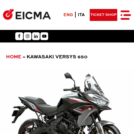
ENG
ITA
TICKET SHOP
HOME
»
KAWASAKI VERSYS 650