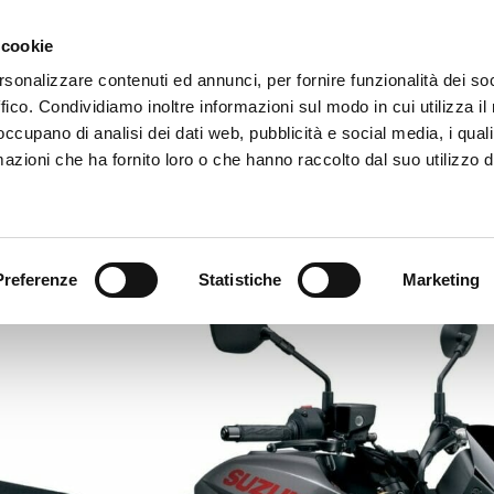
 cookie
SPITALITY
FLOORPLAN
GALLERY
ABOUT US
rsonalizzare contenuti ed annunci, per fornire funzionalità dei so
ffico. Condividiamo inoltre informazioni sul modo in cui utilizza il 
 occupano di analisi dei dati web, pubblicità e social media, i qual
E ARENA
SPECIAL AREAS
MEDIA
NEWS
EI
azioni che ha fornito loro o che hanno raccolto dal suo utilizzo d
A
Preferenze
Statistiche
Marketing