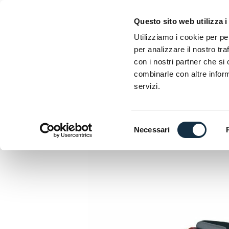
Questo sito web utilizza i
EXHIBITORS
HO
Utilizziamo i cookie per pe
per analizzare il nostro tra
con i nostri partner che si
VISIT
EXHIBITORS LIST 2026
MOTOLIV
combinarle con altre inform
servizi.
HOME
»
SUZUKI KATAN
Selezione
Necessari
del
consenso