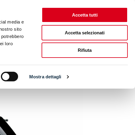
Accetta tutti
CONTACT
ENG
ITA
TICKET SHOP
cial media e
nostro sito
Accetta selezionati
i potrebbero
CMA RIDING FEST
EICMA RIDING X FEST
ei loro
Rifiuta
Mostra dettagli