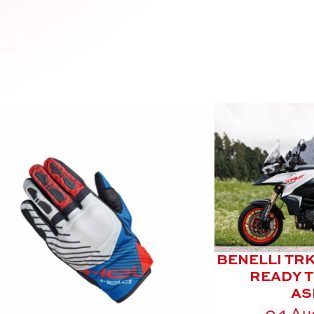
BENELLI TRK
READY T
AS