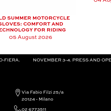
04 Au
LD SUMMER MOTORCYCLE
GLOVES: COMFORT AND
ECHNOLOGY FOR RIDING
05 August 2026
VEMBER 3-4. PRESS AND OPERATORS. | NO
Via Fabio Filzi 25/a
20124 - Milano
02 6773511